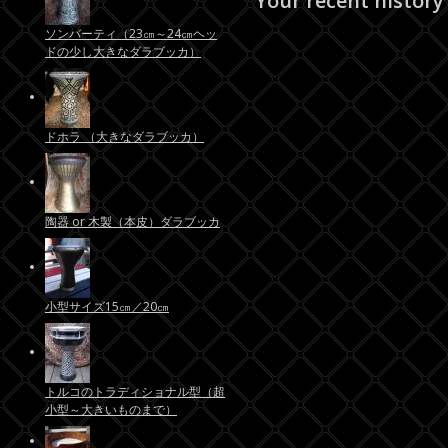
Your recent history
ソンバーティ（23㎝～24㎝ヘッ
ドの少し大きなダラブッカ）
ドホラ （大きなダラブッカ）
陶器 or 木製（本皮）ダラブッカ
小型サイズ15㎝／20㎝
トルコのトラディショナル型（超
小型～大きいものまで）