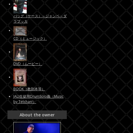
バッグ（ケース）～ジャンベ～ダ
ラブッカ
CD（ミュージック）
DVD（ムービー）
BOOK（教則本等）
JALI生徒用DrumSolo曲（Music
by Tetchan!）
About the owner