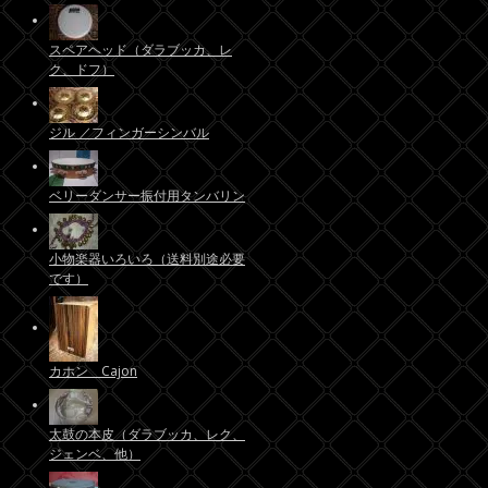
スペアヘッド（ダラブッカ、レ
ク、ドフ）
ジル ／フィンガーシンバル
ベリーダンサー振付用タンバリン
小物楽器いろいろ（送料別途必要
です）
カホン Cajon
太鼓の本皮（ダラブッカ、レク、
ジェンベ、他）