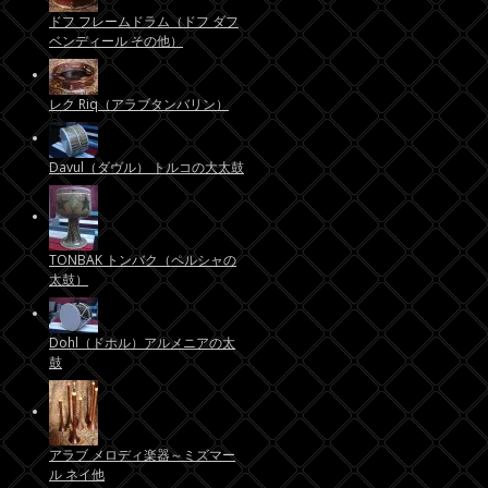
ドフ フレームドラム（ドフ ダフ
ベンディール その他）
レク Riq（アラブタンバリン）
Davul（ダヴル） トルコの大太鼓
TONBAK トンバク（ペルシャの
太鼓）
Dohl（ドホル）アルメニアの太
鼓
アラブ メロディ楽器～ミズマー
ル ネイ他