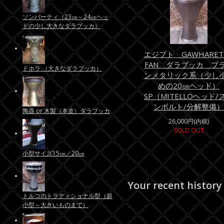
ソンバーティ（23㎝～24㎝ヘッ
ドの少し大きなダラブッカ）
エジプト GAWHARET 
FAN ダラブッカ ブ
ドホラ （大きなダラブッカ）
ンメタリック系（少し
めの20㎝ヘッド）
SP（MITELLOヘッド/
ンボルト/分解整備）
陶器 or 木製（本皮）ダラブッカ
26,000円(内税)
SOLD OUT
小型サイズ15㎝／20㎝
Your recent history
トルコのトラディショナル型（超
小型～大きいものまで）