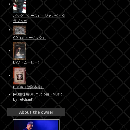
バッグ（ケース）～ジャンベ～ダ
ラブッカ
CD（ミュージック）
DVD（ムービー）
BOOK（教則本等）
JALI生徒用DrumSolo曲（Music
by Tetchan!）
About the owner