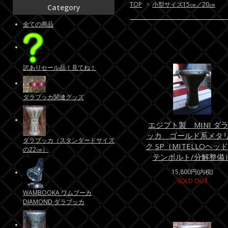
TOP
>
小型サイズ15㎝／20㎝
Category
全ての商品
訳ありセール品！見てね！
ダラブッカ関連グッズ
エジプト製 MINI ダ
ッカ ゴールド系メタ
ダラブッカ（スタンダードサイズ
ク SP（MITELLOヘッド
の22㎝）
テンボルト/分解整備
15,800円(内税)
SOLD OUT
WAMBOOKA ワムブーカ
DIAMOND ダラブッカ