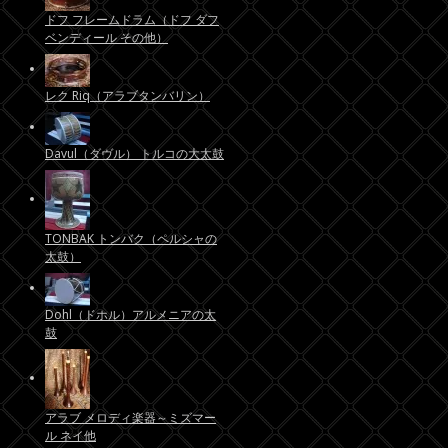
ドフ フレームドラム（ドフ ダフ
ベンディール その他）
レク Riq（アラブタンバリン）
Davul（ダヴル） トルコの大太鼓
TONBAK トンバク（ペルシャの
太鼓）
Dohl（ドホル）アルメニアの太
鼓
アラブ メロディ楽器～ミズマー
ル ネイ他