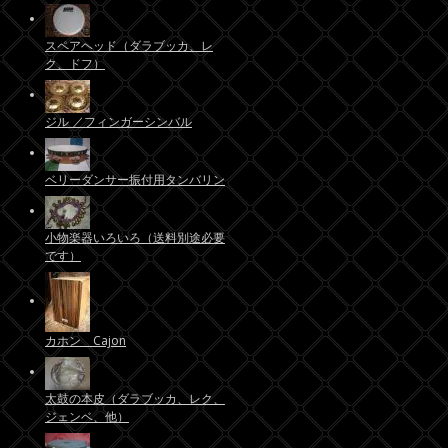
スペアヘッド（ダラブッカ、レ
ク、ドフ）
ジル ／フィンガーシンバル
ベリーダンサー振付用タンバリン
小物楽器いろいろ（送料別途必要
です）
カホン Cajon
太鼓の本皮（ダラブッカ、レク、
ジェンベ、他）