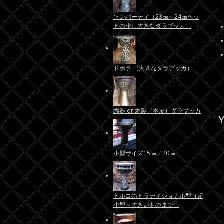
ソンバーティ（23㎝～24㎝ヘッ
ドの少し大きなダラブッカ）
ドホラ （大きなダラブッカ）
陶器 or 木製（本皮）ダラブッカ
Y
小型サイズ15㎝／20㎝
トルコのトラディショナル型（超
小型～大きいものまで）