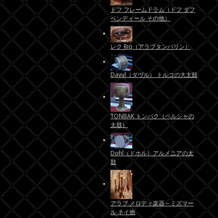
ドフ フレームドラム（ドフ ダフ
ベンディール その他）
レク Riq（アラブタンバリン）
Davul（ダヴル） トルコの大太鼓
TONBAK トンバク（ペルシャの
太鼓）
Dohl（ドホル）アルメニアの太
鼓
アラブ メロディ楽器～ミズマー
ル ネイ他