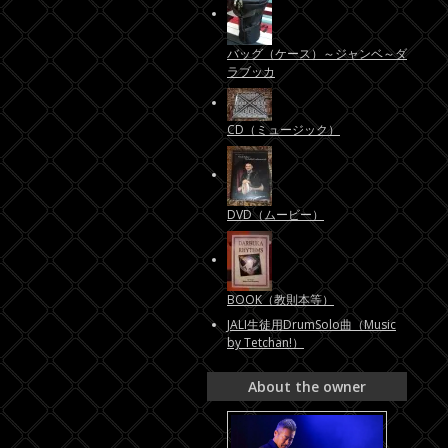
バッグ（ケース）～ジャンベ～ダ
ラブッカ
CD（ミュージック）
DVD（ムービー）
BOOK（教則本等）
JALI生徒用DrumSolo曲（Music
by Tetchan!）
About the owner