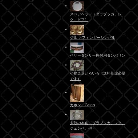
スペアヘッド（ダラブッカ、レ
ク、ドフ）
ジル ／フィンガーシンバル
ベリーダンサー振付用タンバリン
小物楽器いろいろ（送料別途必要
です）
カホン Cajon
太鼓の本皮（ダラブッカ、レク、
ジェンベ、他）